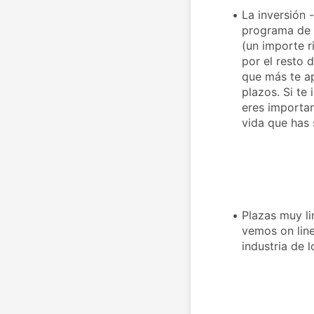
La inversión 
programa de e
(un importe r
por el resto 
que más te ap
plazos. Si te 
eres important
vida que has
Plazas muy lim
vemos on line
industria de