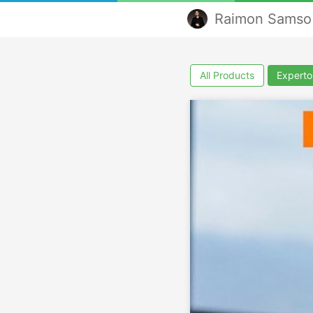
Raimon Samso 
All Products
Experto