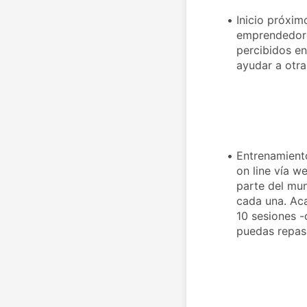
Inicio próxim
emprendedore
percibidos e
ayudar a otra
Entrenamiento
on line vía we
parte del mun
cada una. Aca
10 sesiones -
puedas repasa